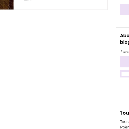
Abo
blo
E-mai
Tou
Tous 
Poèm