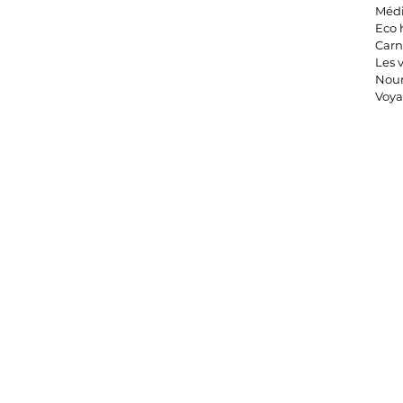
Médi
Eco 
Carn
Les 
Nour
Voy