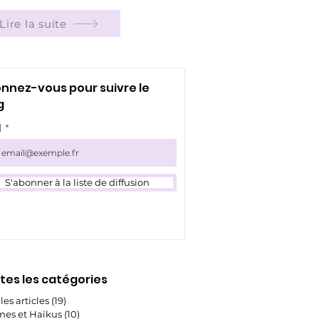
Lire la suite
nnez-vous pour suivre le
g
l
S'abonner à la liste de diffusion
tes les catégories
les articles
(19)
19 posts
es et Haïkus
(10)
10 posts