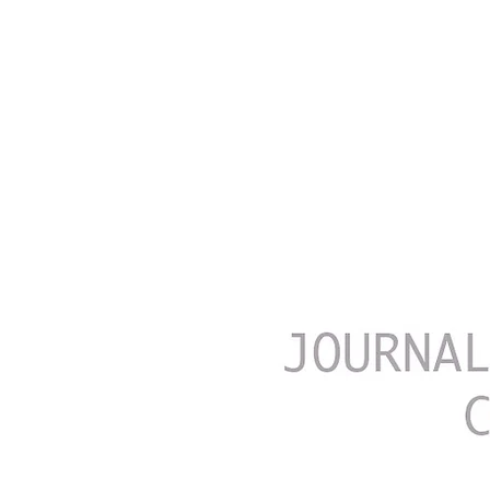
FREDD
A