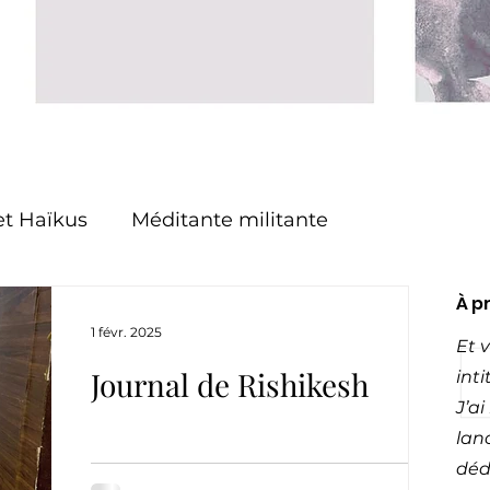
t Haïkus
Méditante militante
À p
Bisolaires
Les voies du Yoga
1 févr. 2025
Et 
Journal de Rishikesh
int
Voyage
J’a
lan
dédi