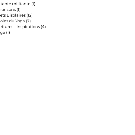
tante militante
(1)
1 post
horizons
(1)
1 post
ets Bisolaires
(12)
12 posts
voies du Yoga
(7)
7 posts
ritures - inspirations
(4)
4 posts
age
(1)
1 post