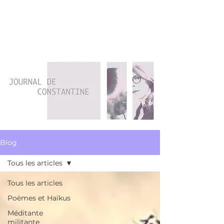
FREDD
A
Blog
Tous les articles
Tous les articles
Poèmes et Haïkus
Méditante
militante